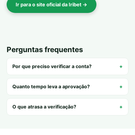
Ir para o site oficial da Iribet →
Perguntas frequentes
Por que preciso verificar a conta?
Quanto tempo leva a aprovação?
O que atrasa a verificação?