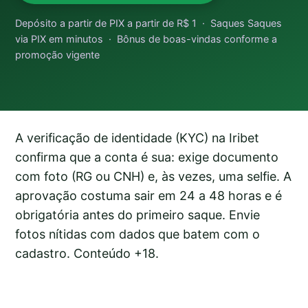
Depósito a partir de PIX a partir de R$ 1 · Saques Saques
via PIX em minutos · Bônus de boas-vindas conforme a
promoção vigente
A verificação de identidade (KYC) na Iribet
confirma que a conta é sua: exige documento
com foto (RG ou CNH) e, às vezes, uma selfie. A
aprovação costuma sair em 24 a 48 horas e é
obrigatória antes do primeiro saque. Envie
fotos nítidas com dados que batem com o
cadastro. Conteúdo +18.