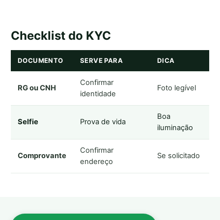
Checklist do KYC
DOCUMENTO
SERVE PARA
DICA
Confirmar
RG ou CNH
Foto legível
identidade
Boa
Selfie
Prova de vida
iluminação
Confirmar
Comprovante
Se solicitado
endereço