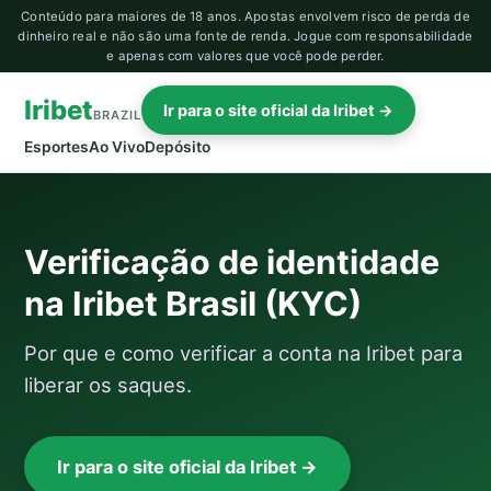
Conteúdo para maiores de 18 anos. Apostas envolvem risco de perda de
dinheiro real e não são uma fonte de renda. Jogue com responsabilidade
e apenas com valores que você pode perder.
Iribet
Ir para o site oficial da Iribet →
BRAZIL
Esportes
Ao Vivo
Depósito
Verificação de identidade
na Iribet Brasil (KYC)
Por que e como verificar a conta na Iribet para
liberar os saques.
Ir para o site oficial da Iribet →