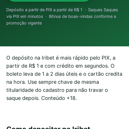
Depósito a partir de PIX a partir de R$ 1 · Saques Saques
via PIX em minutos · Bônus de boas-vindas conforme a
promoção vigente
O depósito na Iribet é mais rápido pelo PIX, a
partir de R$ 1 e com crédito em segundos. O
boleto leva de 1 a 2 dias úteis e o cartão credita
na hora. Use sempre chave de mesma
titularidade do cadastro para não travar o
saque depois. Conteúdo +18.