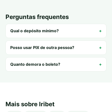
Perguntas frequentes
Qual o depósito mínimo?
Posso usar PIX de outra pessoa?
Quanto demora o boleto?
Mais sobre Iribet