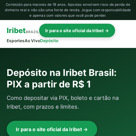
Conteúdo para maiores de 18 anos. Apostas envolvem risco de perda de
dinheiro real e não são uma fonte de renda. Jogue com responsabilidade
e apenas com valores que você pode perder.
Iribet
Ir para o site oficial da Iribet →
BRAZIL
Esportes
Ao Vivo
Depósito
Depósito na Iribet Brasil:
PIX a partir de R$ 1
Como depositar via PIX, boleto e cartão na
Iribet, com prazos e limites.
Ir para o site oficial da Iribet →