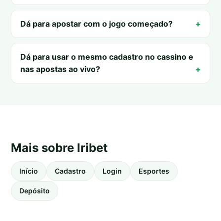
Dá para apostar com o jogo começado?
Dá para usar o mesmo cadastro no cassino e
nas apostas ao vivo?
Mais sobre Iribet
Início
Cadastro
Login
Esportes
Depósito