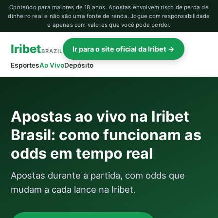
Conteúdo para maiores de 18 anos. Apostas envolvem risco de perda de
dinheiro real e não são uma fonte de renda. Jogue com responsabilidade
e apenas com valores que você pode perder.
Iribet
Ir para o site oficial da Iribet →
BRAZIL
Esportes
Ao Vivo
Depósito
Apostas ao vivo na Iribet
Brasil: como funcionam as
odds em tempo real
Apostas durante a partida, com odds que
mudam a cada lance na Iribet.