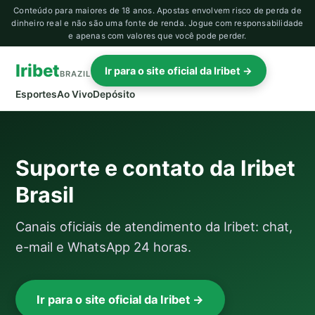
Conteúdo para maiores de 18 anos. Apostas envolvem risco de perda de
dinheiro real e não são uma fonte de renda. Jogue com responsabilidade
e apenas com valores que você pode perder.
Iribet
Ir para o site oficial da Iribet →
BRAZIL
Esportes
Ao Vivo
Depósito
Suporte e contato da Iribet
Brasil
Canais oficiais de atendimento da Iribet: chat,
e-mail e WhatsApp 24 horas.
Ir para o site oficial da Iribet →