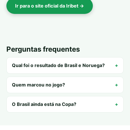
Ir para o site oficial da Iribet →
Perguntas frequentes
Qual foi o resultado de Brasil e Noruega?
Quem marcou no jogo?
O Brasil ainda está na Copa?