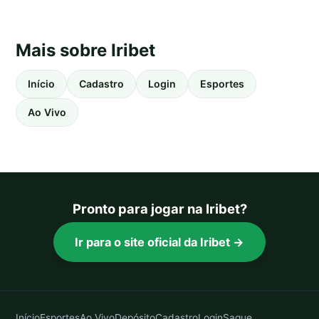
Mais sobre Iribet
Início
Cadastro
Login
Esportes
Ao Vivo
Pronto para jogar na Iribet?
Ir para o site oficial da Iribet →
Início
Esportes
Ao Vivo
Depósito
Cadastro
Login
Saque