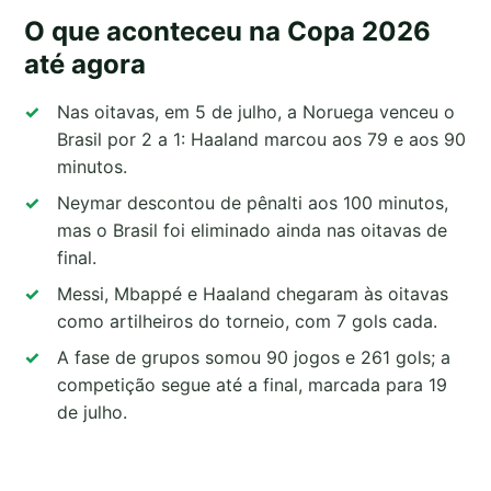
O que aconteceu na Copa 2026
até agora
Nas oitavas, em 5 de julho, a Noruega venceu o
Brasil por 2 a 1: Haaland marcou aos 79 e aos 90
minutos.
Neymar descontou de pênalti aos 100 minutos,
mas o Brasil foi eliminado ainda nas oitavas de
final.
Messi, Mbappé e Haaland chegaram às oitavas
como artilheiros do torneio, com 7 gols cada.
A fase de grupos somou 90 jogos e 261 gols; a
competição segue até a final, marcada para 19
de julho.