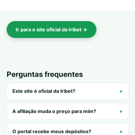
Ir para o site oficial da Iribet →
Perguntas frequentes
Este site é oficial da Iribet?
A afiliação muda o preço para mim?
O portal recebe meus depósitos?