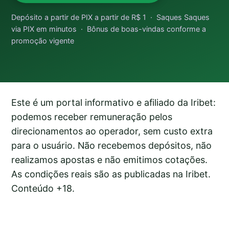
Depósito a partir de PIX a partir de R$ 1 · Saques Saques
via PIX em minutos · Bônus de boas-vindas conforme a
promoção vigente
Este é um portal informativo e afiliado da Iribet:
podemos receber remuneração pelos
direcionamentos ao operador, sem custo extra
para o usuário. Não recebemos depósitos, não
realizamos apostas e não emitimos cotações.
As condições reais são as publicadas na Iribet.
Conteúdo +18.