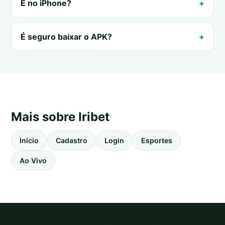
E no iPhone?
É seguro baixar o APK?
Mais sobre Iribet
Início
Cadastro
Login
Esportes
Ao Vivo