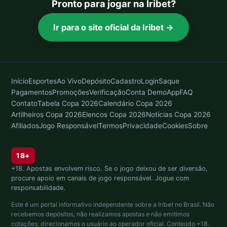
Pronto para jogar na Iribet?
Ir para o site oficial da Iribet →
Início
Esportes
Ao Vivo
Depósito
Cadastro
Login
Saque
Pagamentos
Promoções
Verificação
Conta Demo
App
FAQ
Contato
Tabela Copa 2026
Calendário Copa 2026
Artilheiros Copa 2026
Elencos Copa 2026
Notícias Copa 2026
Afiliados
Jogo Responsável
Termos
Privacidade
Cookies
Sobre
18+
+18. Apostas envolvem risco. Se o jogo deixou de ser diversão,
procure apoio em canais de jogo responsável. Jogue com
responsabilidade.
Este é um portal informativo independente sobre a Iribet no Brasil. Não
recebemos depósitos, não realizamos apostas e não emitimos
cotações; direcionamos o usuário ao operador oficial. Conteúdo +18.