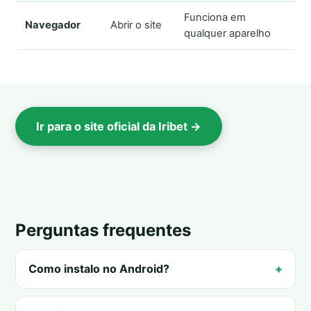
Funciona em
Navegador
Abrir o site
qualquer aparelho
Ir para o site oficial da Iribet →
Perguntas frequentes
Como instalo no Android?